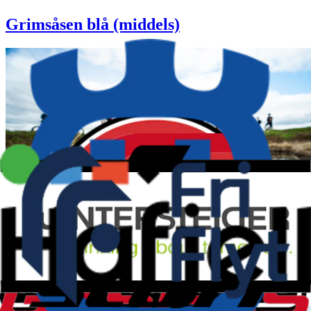
Grimsåsen blå (middels)
Lortsetra (hard)