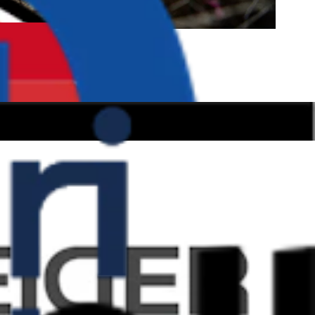
elativt flat tur, som ikke er veldig krevende hverken teknisk eller