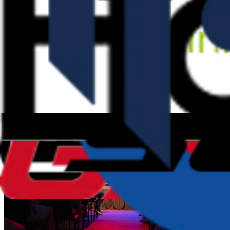
Meld deg på guidede turer
Publisert
19. august 2021 kl 17.42
Sist oppdatert
19. august 2021 kl 17.42