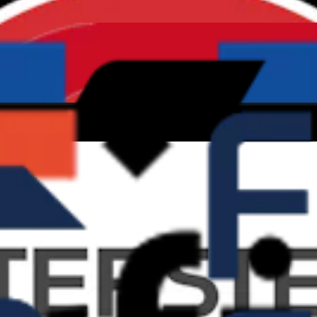
klet mye av de lokale. Her får du oppleve naturlig flyt på barnålsstier. R