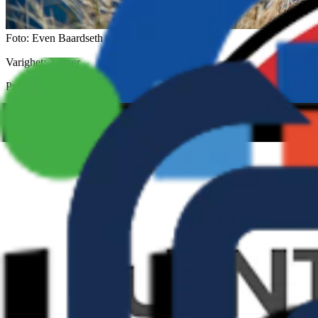
Foto: Even Baardseth
Varighet: 2 timer
Pris: 100,-
Oppmøte: Utenfor hotellet
For: Kun jenter
Deltakere: maks 15
Teknisk vanskelighetsgrad: 3
Fysisk form: 2
Beskrivelse
Flyt og Elvestien er en legendarisk tur, og noe av det første som ble sy
fysisk. Ett steg opp fra Gullia blå. Turen er forbeholdt jenter.