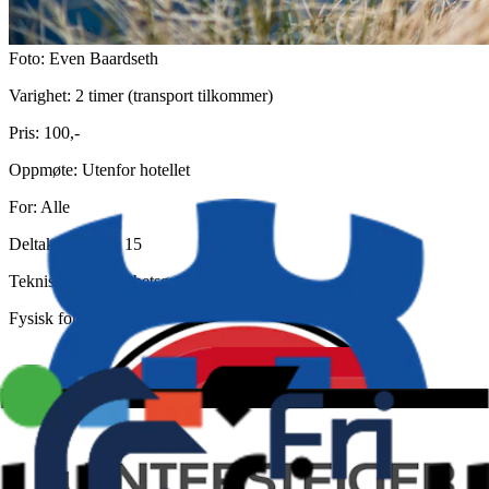
Foto: Even Baardseth
Varighet: 2 timer (transport tilkommer)
Pris: 100,-
Oppmøte: Utenfor hotellet
For: Alle
Deltakere: maks 15
Teknisk vanskelighetsgrad: 3
Fysisk form: 4
Beskrivelse
Bekkedalen er en rask og morsom sti fra fjellet og ned til bunnen av
dalen. Etter bekkedalen tar man turen over Grimsåsen for flere gode
flytstier.