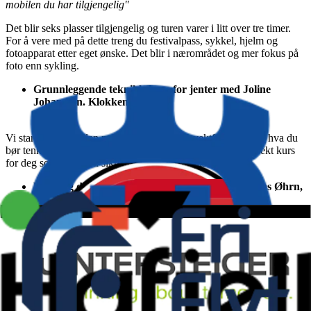
mobilen du har tilgjengelig"
Det blir seks plasser tilgjengelig og turen varer i litt over tre timer.
For å vere med på dette treng du festivalpass, sykkel, hjelm og
fotoapparat etter eget ønske. Det blir i nærområdet og mer fokus på
foto enn sykling.
Grunnleggende teknikk-kurs for jenter med Joline
Johansson. Klokken 12:00
Vi starter fra grunden med grunn posisjon, vektfordeling og hva du
bør tenke på for å forsere ting lettest mulig i terrenget. Perfekt kurs
for deg som vil bli en sikrere og raskere syklist!
Hopp og dropp for viderekommende med Andreas Øhrn,
klokken 12:00 - UTSOLGT
Bli med Andreas ut i løypene for å mestre hopp og dropp på
sykkelen. Her vil du få tips både innenfor teknikk, stilling på
sykkelen og andre ting du skulle lure på.
Lørdag 22. Juni
Mekking og turtips med Herja Enduro (for damer)