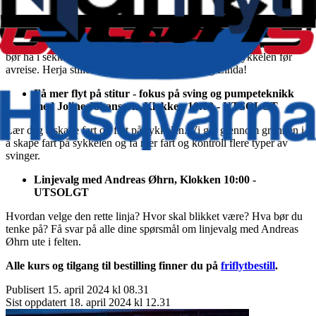
Klokken 10:00-11:30
Her går damene i Herja gjennom sykkelen, bremser, gir, skifte
slange/slangeløst mm. De tar oss også gjennom hva vi trenger og
bør ha i sekken for en sykkeltur, samt sjekkpunkt til sykkelen før
avreise. Herja stiller med Lene, Lise, Marna og Linda!
Få mer flyt på stitur - fokus på sving og pumpeteknikk
med Joline Johansson. Klokken 10:00 - UTSOLGT
Lær deg å skape fart og flyt på sykkelen. Vi går gjennom grunnen i
å skape fart på sykkelen og få mer fart og kontroll flere typer av
svinger.
Linjevalg med Andreas Øhrn, Klokken 10:00 -
UTSOLGT
Hvordan velge den rette linja? Hvor skal blikket være? Hva bør du
tenke på? Få svar på alle dine spørsmål om linjevalg med Andreas
Øhrn ute i felten.
Alle kurs og tilgang til bestilling finner du på
friflytbestill
.
Publisert
15. april 2024 kl 08.31
Sist oppdatert
18. april 2024 kl 12.31