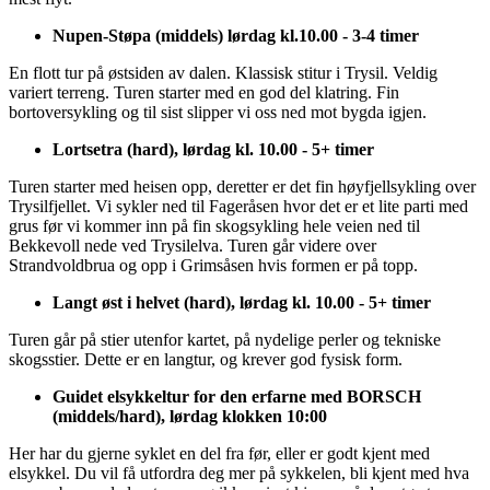
Nupen-Støpa (middels) lørdag kl.10.00 - 3-4 timer
En flott tur på østsiden av dalen. Klassisk stitur i Trysil. Veldig
variert terreng. Turen starter med en god del klatring. Fin
bortoversykling og til sist slipper vi oss ned mot bygda igjen.
Lortsetra (hard), lørdag kl. 10.00 - 5+ timer
Turen starter med heisen opp, deretter er det fin høyfjellsykling over
Trysilfjellet. Vi sykler ned til Fageråsen hvor det er et lite parti med
grus før vi kommer inn på fin skogsykling hele veien ned til
Bekkevoll nede ved Trysilelva. Turen går videre over
Strandvoldbrua og opp i Grimsåsen hvis formen er på topp.
Langt øst i helvet (hard), lørdag kl. 10.00 - 5+ timer
Turen går på stier utenfor kartet, på nydelige perler og tekniske
skogsstier. Dette er en langtur, og krever god fysisk form.
Guidet elsykkeltur for den erfarne med BORSCH
(middels/hard), lørdag klokken 10:00
Her har du gjerne syklet en del fra før, eller er godt kjent med
elsykkel. Du vil få utfordra deg mer på sykkelen, bli kjent med hva