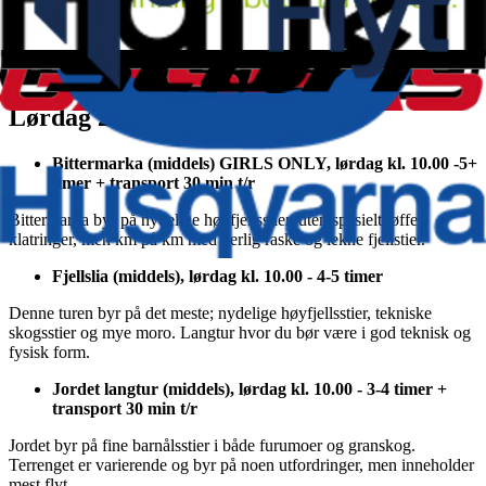
Bjønnåsen, (middels), fredag kl. 16.30 - 2-3 timer
Bjønnåsen har mange raske og utrolig morsomme stier. Det krever
litt klatring for å komme opp dit, men belønningen er desto større.
Lørdag 22. Juni
Bittermarka (middels) GIRLS ONLY, lørdag kl. 10.00 -5+
timer + transport 30 min t/r
Bittermarka byr på nydelige høyfjellsstier, uten spesielt tøffe
klatringer, men km på km med herlig raske og lekne fjellstier.
Fjellslia (middels), lørdag kl. 10.00 - 4-5 timer
Denne turen byr på det meste; nydelige høyfjellsstier, tekniske
skogsstier og mye moro. Langtur hvor du bør være i god teknisk og
fysisk form.
Jordet langtur (middels), lørdag kl. 10.00 - 3-4 timer +
transport 30 min t/r
Jordet byr på fine barnålsstier i både furumoer og granskog.
Terrenget er varierende og byr på noen utfordringer, men inneholder
mest flyt.