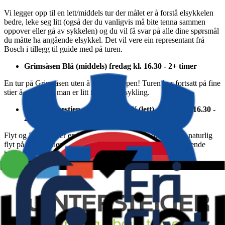
Vi legger opp til en lett/middels tur der målet er å forstå elsykkelen
bedre, leke seg litt (også der du vanligvis må bite tenna sammen
oppover eller gå av sykkelen) og du vil få svar på alle dine spørsmål
du måtte ha angående elsykkel. Det vil vere ein representant frå
Bosch i tillegg til guide med på turen.
Grimsåsen Blå (middels) fredag kl. 16.30 - 2+ timer
En tur på Grimsåsen uten å besøke toppen! Turen byr fortsatt på fine
stier å er perfekt man er litt fersk på stisykling.
Flyt og Elvestien - GIRLS ONLY (lett), fredag kl. 16.30 -
2 timer
Flyt og Elvestien er en Trysilklassiker. Her får du oppleve naturlig
flyt på barnålsstier. Relativt flat tur, som ikke er veldig krevende
hverken teknisk eller fysisk.
Jordet (middels), fredag kl. 16.30 - 2-3 timer + transport
30 min t/r
Jordet byr på fine barnålsstier i både furumoer og granskog.
Terrenget er varierende og byr på noen utfordringer, men inneholder
mest flyt.