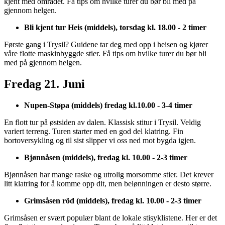
kjent med området. Få tips om hvilke turer du bør bli med på
gjennom helgen.
Bli kjent tur Heis (middels), torsdag kl. 18.00 - 2 timer
Første gang i Trysil? Guidene tar deg med opp i heisen og kjører
våre flotte maskinbyggde stier. Få tips om hvilke turer du bør bli
med på gjennom helgen.
Fredag 21. Juni
Nupen-Støpa (middels) fredag kl.10.00 - 3-4 timer
En flott tur på østsiden av dalen. Klassisk stitur i Trysil. Veldig
variert terreng. Turen starter med en god del klatring. Fin
bortoversykling og til sist slipper vi oss ned mot bygda igjen.
Bjønnåsen (middels), fredag kl. 10.00 - 2-3 timer
Bjønnåsen har mange raske og utrolig morsomme stier. Det krever
litt klatring for å komme opp dit, men belønningen er desto større.
Grimsåsen röd (middels), fredag kl. 10.00 - 2-3 timer
Grimsåsen er svært populær blant de lokale stisyklistene. Her er det