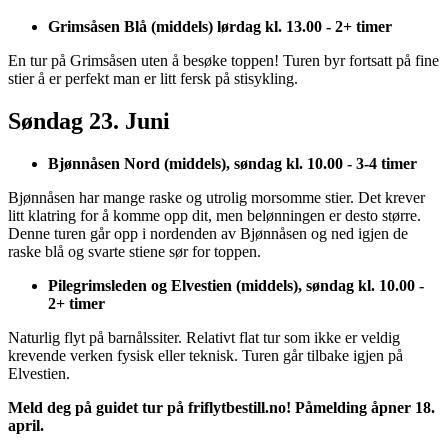
Grimsåsen Blå (middels) lørdag kl. 13.00 - 2+ timer
En tur på Grimsåsen uten å besøke toppen! Turen byr fortsatt på fine
stier å er perfekt man er litt fersk på stisykling.
Søndag 23. Juni
Bjønnåsen Nord (middels), søndag kl. 10.00 - 3-4 timer
Bjønnåsen har mange raske og utrolig morsomme stier. Det krever
litt klatring for å komme opp dit, men belønningen er desto større.
Denne turen går opp i nordenden av Bjønnåsen og ned igjen de
raske blå og svarte stiene sør for toppen.
Pilegrimsleden og Elvestien (middels), søndag kl. 10.00 -
2+ timer
Naturlig flyt på barnålssiter. Relativt flat tur som ikke er veldig
krevende verken fysisk eller teknisk. Turen går tilbake igjen på
Elvestien.
Meld deg på guidet tur på friflytbestill.no! Påmelding åpner 18.
april.