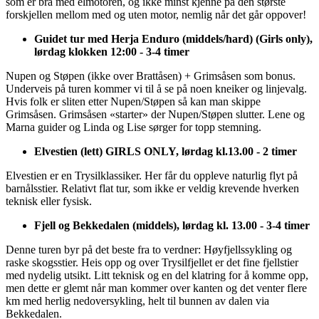
som er bra med elmotoren, og ikke minst kjenne på den største
forskjellen mellom med og uten motor, nemlig når det går oppover!
Guidet tur med Herja Enduro (middels/hard) (Girls only),
lørdag klokken 12:00 - 3-4 timer
Nupen og Støpen (ikke over Brattåsen) + Grimsåsen som bonus.
Underveis på turen kommer vi til å se på noen kneiker og linjevalg.
Hvis folk er sliten etter Nupen/Støpen så kan man skippe
Grimsåsen. Grimsåsen «starter» der Nupen/Støpen slutter. Lene og
Marna guider og Linda og Lise sørger for topp stemning.
Elvestien (lett) GIRLS ONLY, lørdag kl.13.00 - 2 timer
Elvestien er en Trysilklassiker. Her får du oppleve naturlig flyt på
barnålsstier. Relativt flat tur, som ikke er veldig krevende hverken
teknisk eller fysisk.
Fjell og Bekkedalen (middels), lørdag kl. 13.00 - 3-4 timer
Denne turen byr på det beste fra to verdner: Høyfjellssykling og
raske skogsstier. Heis opp og over Trysilfjellet er det fine fjellstier
med nydelig utsikt. Litt teknisk og en del klatring for å komme opp,
men dette er glemt når man kommer over kanten og det venter flere
km med herlig nedoversykling, helt til bunnen av dalen via
Bekkedalen.