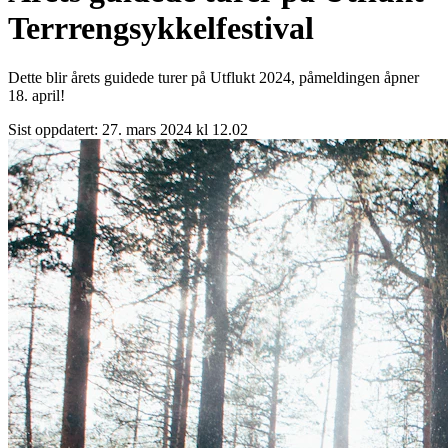
Terrrengsykkelfestival
Dette blir årets guidede turer på Utflukt 2024, påmeldingen åpner
18. april!
Sist oppdatert:
27. mars 2024 kl 12.02