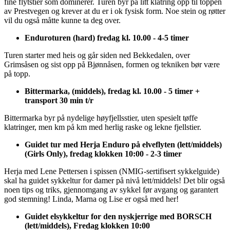
fine flytstier som dominerer. Turen byr på litt klatring opp til toppen
av Prestvegen og krever at du er i ok fysisk form. Noe stein og røtter
vil du også måtte kunne ta deg over.
Enduroturen (hard) fredag kl. 10.00 - 4-5 timer
Turen starter med heis og går siden ned Bekkedalen, over
Grimsåsen og sist opp på Bjønnåsen, formen og tekniken bør være
på topp.
Bittermarka, (middels), fredag kl. 10.00 - 5 timer +
transport 30 min t/r
Bittermarka byr på nydelige høyfjellsstier, uten spesielt tøffe
klatringer, men km på km med herlig raske og lekne fjellstier.
Guidet tur med Herja Enduro på elveflyten (lett/middels)
(Girls Only), fredag klokken 10:00 - 2-3 timer
Herja med Lene Pettersen i spissen (NMIG-sertifisert sykkelguide)
skal ha guidet sykkeltur for damer på nivå lett/middels! Det blir også
noen tips og triks, gjennomgang av sykkel før avgang og garantert
god stemning! Linda, Marna og Lise er også med her!
Guidet elsykkeltur for den nyskjerrige med BORSCH
(lett/middels), Fredag klokken 10:00